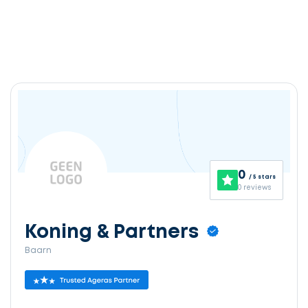
0
/ 5 stars
0 reviews
Koning & Partners
Baarn