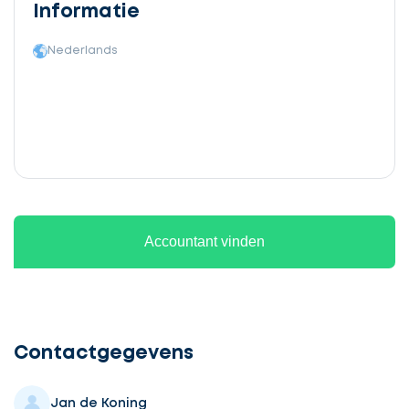
Informatie
Nederlands
Accountant vinden
Ontvang
gratis
3
Contactgegevens
offertes
Jan de Koning