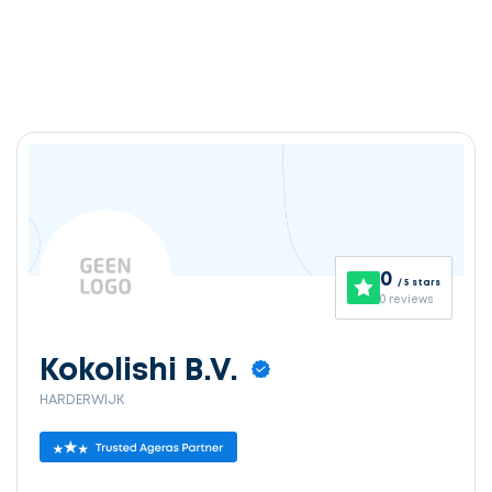
0
/ 5 stars
0 reviews
Kokolishi B.V.
HARDERWIJK