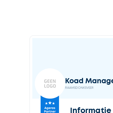
Ontvang
gratis
3
offertes
Selecteer
Koad Manage
service
RAAMSDONKSVEER
Beschrijf
Informatie
uw