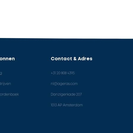
ronnen
Contact & Adres
og
+31 20 808 4395
rijven
nl@ageras.com
ordenboek
Danzigerkade 207
1013 AP Amsterdam