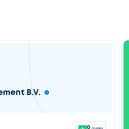
ment B.V.
0
/ 5 stars