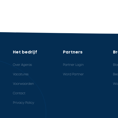
Het bedrijf
Partners
B
Over Ageras
Partner Login
Bl
Vacatures
Word Partner
Bed
Voorwaarden
Wo
Contact
Privacy Policy