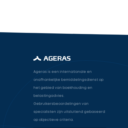
industry.attorney
Volgende
Ageras is een internationale en
onafhankelijke bemiddelingsdienst op
het gebied van boekhouding en
belastingadvies.
Gebruikersbeoordelingen van
specialisten zijn uitsluitend gebaseerd
op objectieve criteria.