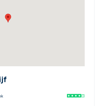
jf
nk