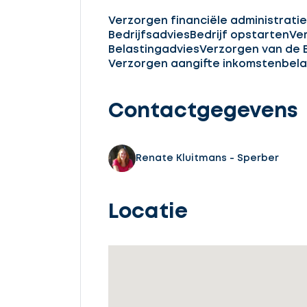
Verzorgen financiële administratie
Bedrijfsadvies
Bedrijf opstarten
Ve
Belastingadvies
Verzorgen van de 
Verzorgen aangifte inkomstenbela
Contactgegevens
Renate Kluitmans - Sperber
Locatie
Ontvang
gratis
3