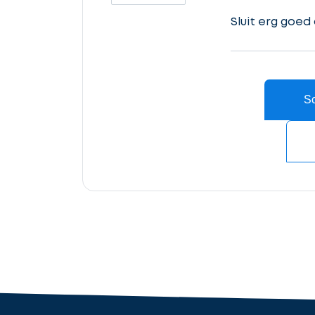
in
Sluit erg goed
Ontvang
gratis
3
Sc
offertes
Accountant
cta_box.sub_headline
industry.attorney
Volgende