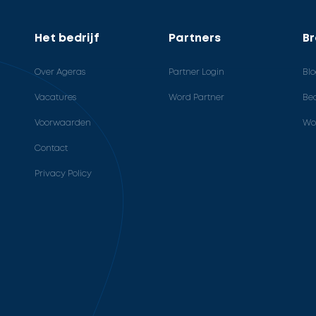
Het bedrijf
Partners
B
Over Ageras
Partner Login
Bl
Vacatures
Word Partner
Bed
Voorwaarden
Wo
Contact
Privacy Policy