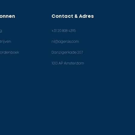
ronnen
Contact & Adres
og
+31 20 808 4395
rijven
nl@ageras.com
ordenboek
Danzigerkade 207
1013 AP Amsterdam