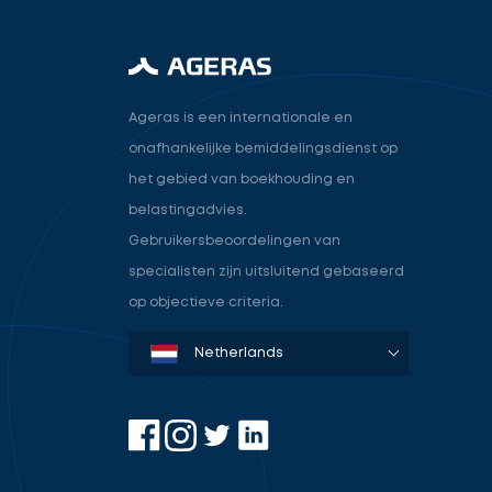
Ageras is een internationale en
onafhankelijke bemiddelingsdienst op
het gebied van boekhouding en
belastingadvies.
Gebruikersbeoordelingen van
specialisten zijn uitsluitend gebaseerd
op objectieve criteria.
Denmark
Sweden
Norway
Netherlands
Germany
USA