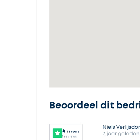
offertes
Selecteer
service
Beschrijf
uw
opdracht
Beoordeel dit bedri
Niels Verlijsdo
Vul
4
/ 5 stars
7 jaar geleden
gegevens
1 reviews