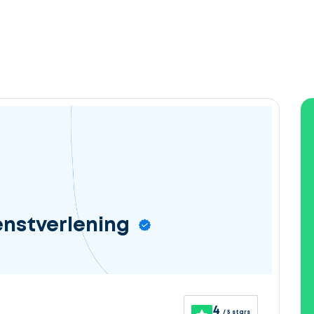
enstverlening
4
/ 5 stars