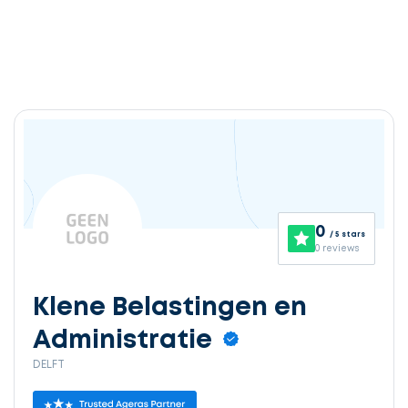
Ontvang
gratis
3
0
/ 5 stars
offertes
0 reviews
Klene Belastingen en
Administratie
Selecteer
DELFT
service