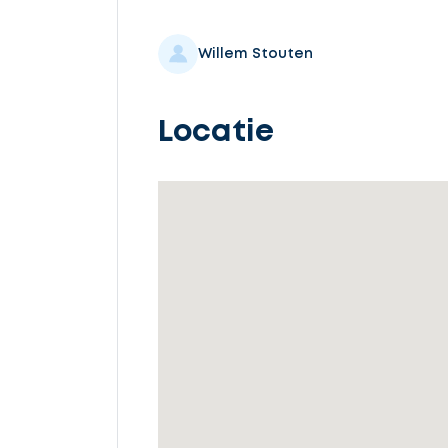
Selecteer
service
Willem Stouten
Locatie
Beschrijf
uw
opdracht
Vul
gegevens
in
Ontvang
gratis
3