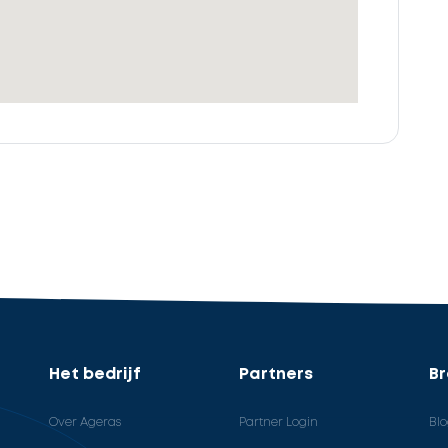
Het bedrijf
Partners
B
Over Ageras
Partner Login
Bl