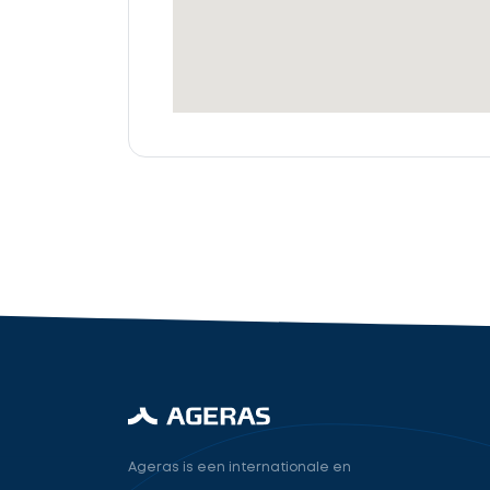
offertes
Accountant
cta_box.sub_headline
industry.attorney
Volgende
Ageras is een internationale en