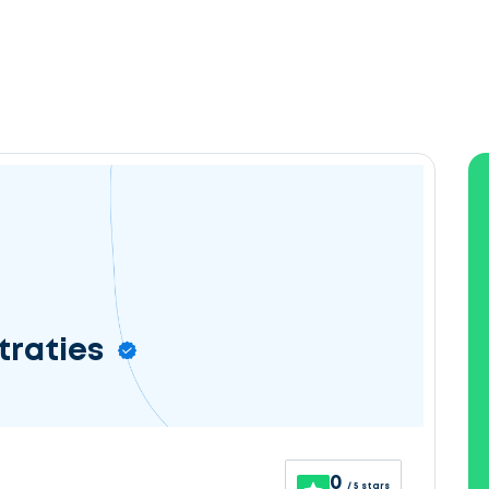
raties
0
/ 5 stars