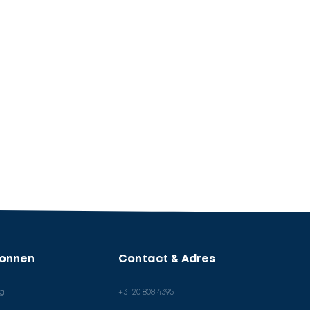
ronnen
Contact & Adres
og
+31 20 808 4395