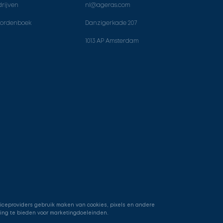
rijven
nl@ageras.com
ordenboek
Danzigerkade 207
1013 AP Amsterdam
viceproviders gebruik maken van cookies, pixels en andere
ring te bieden voor marketingdoeleinden.