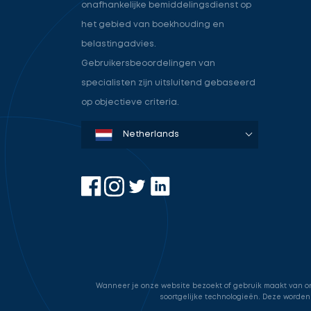
onafhankelijke bemiddelingsdienst op
het gebied van boekhouding en
belastingadvies.
Gebruikersbeoordelingen van
specialisten zijn uitsluitend gebaseerd
op objectieve criteria.
Denmark
Sweden
Norway
Netherlands
Germany
USA
Wanneer je onze website bezoekt of gebruik maakt van onz
soortgelijke technologieën. Deze worden