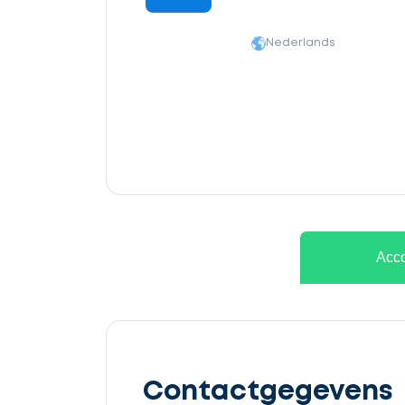
Nederlands
Ontvang
gratis
Acco
3
offertes
Contactgegevens