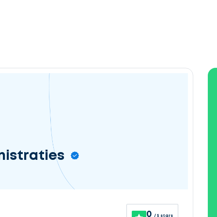
nistraties
0
/ 5 stars