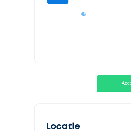
Ontvang
gratis
3
offertes
Acco
Selecteer
service
Locatie
Beschrijf