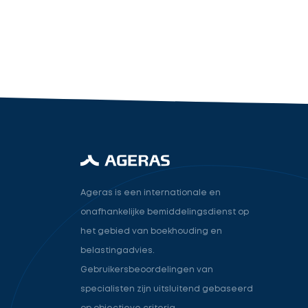
industry.attorney
Volgende
Ageras is een internationale en
onafhankelijke bemiddelingsdienst op
het gebied van boekhouding en
belastingadvies.
Gebruikersbeoordelingen van
specialisten zijn uitsluitend gebaseerd