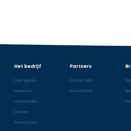
Het bedrijf
Partners
B
Over Ageras
Partner Login
Bl
Vacatures
Word Partner
Bed
Voorwaarden
Wo
Contact
Privacy Policy