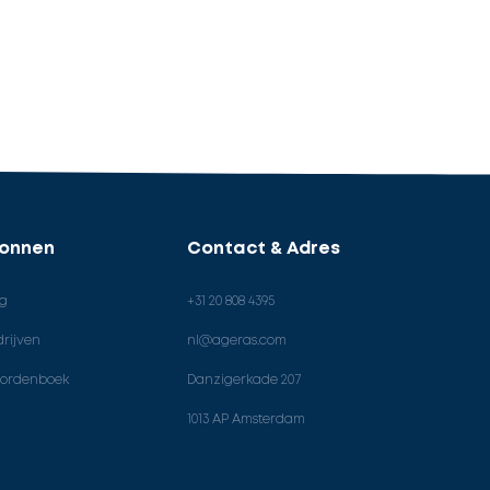
ronnen
Contact & Adres
og
+31 20 808 4395
rijven
nl@ageras.com
ordenboek
Danzigerkade 207
1013 AP Amsterdam