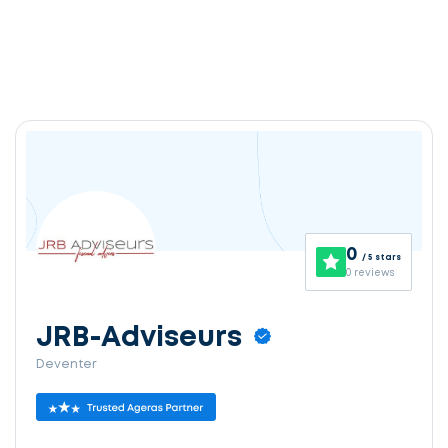
0
/ 5 stars
0 reviews
JRB-Adviseurs
Deventer