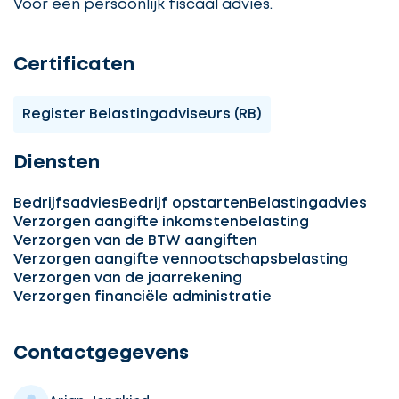
Voor een persoonlijk fiscaal advies.
Certificaten
Register Belastingadviseurs (RB)
Diensten
Bedrijfsadvies
Bedrijf opstarten
Belastingadvies
Verzorgen aangifte inkomstenbelasting
Verzorgen van de BTW aangiften
Verzorgen aangifte vennootschapsbelasting
Verzorgen van de jaarrekening
Ontvang
Verzorgen financiële administratie
gratis
3
Contactgegevens
offertes