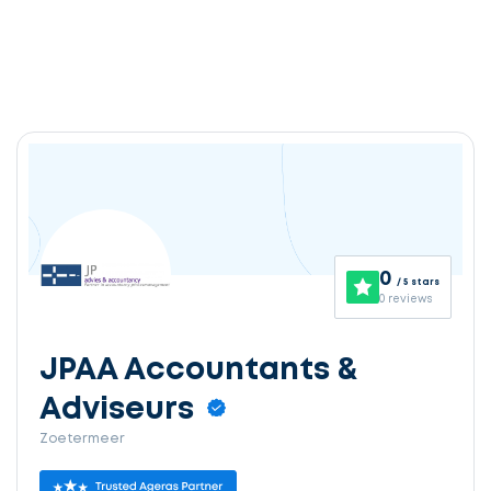
0
/ 5 stars
0 reviews
JPAA Accountants &
Adviseurs
Zoetermeer