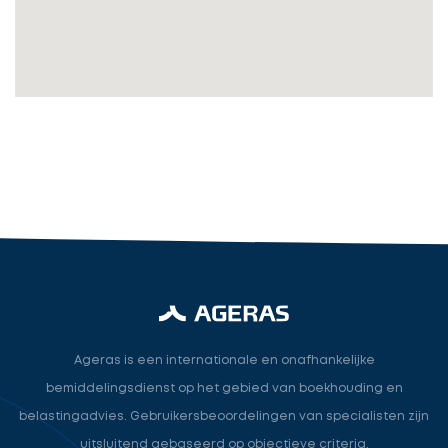
Accountant
accountant
industry.attorney
Volgende
Ageras is een internationale en onafhankelijke
bemiddelingsdienst op het gebied van boekhouding en
belastingadvies. Gebruikersbeoordelingen van specialisten zijn
uitsluitend gebaseerd op objectieve criteria.