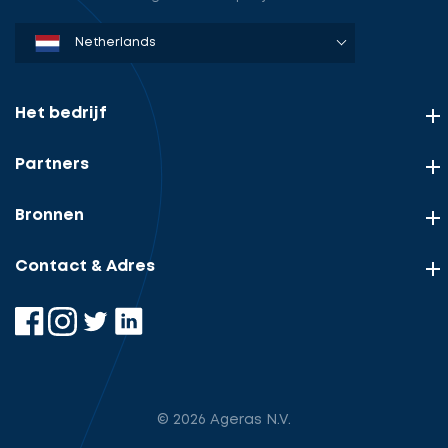
Denmark
Sweden
Norway
Netherlands
Germany
USA
Het bedrijf
Partners
Bronnen
Contact & Adres
© 2026 Ageras N.V.