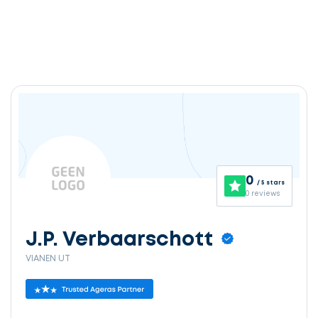
Ontvang
gratis
3
0
/ 5 stars
offertes
0 reviews
J.P. Verbaarschott
VIANEN UT
Selecteer
service