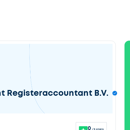
nt Registeraccountant B.V.
0
/ 5 stars