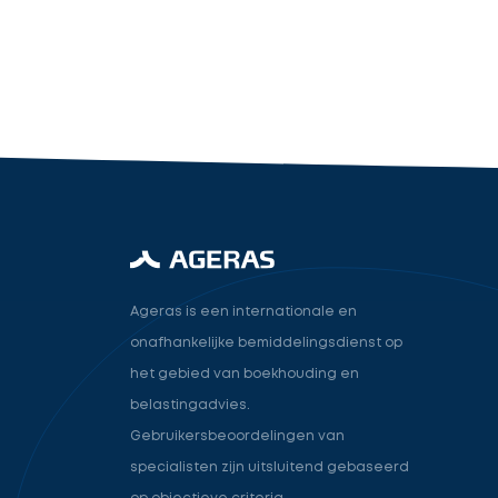
industry.attorney
Volgende
Ageras is een internationale en
onafhankelijke bemiddelingsdienst op
het gebied van boekhouding en
belastingadvies.
Gebruikersbeoordelingen van
specialisten zijn uitsluitend gebaseerd