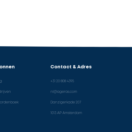
ronnen
Contact & Adres
og
+31 20 808 4395
rijven
nl@ageras.com
ordenboek
Danzigerkade 207
1013 AP Amsterdam