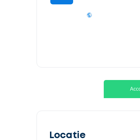
Ontvang
gratis
3
offertes
Acco
Selecteer
service
Locatie
Beschrijf