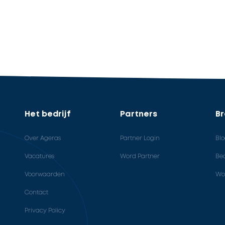
Het bedrijf
Partners
B
Over Ageras
Partner Login
Bl
Vacatures
Word Partner
Bed
Voorwaarden
Wo
Contact
Privacy Policy