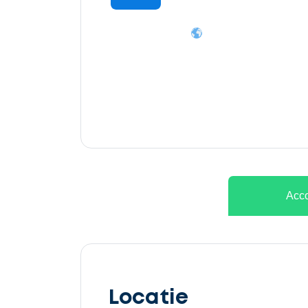
Ontvang
gratis
3
offertes
Acco
Selecteer
service
Locatie
Beschrijf