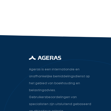
industry.attorney
Volgende
Ageras is een internationale en
onafhankelijke bemiddelingsdienst op
het gebied van boekhouding en
belastingadvies.
Gebruikersbeoordelingen van
specialisten zijn uitsluitend gebaseerd