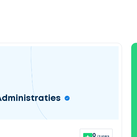
Administraties
0
/ 5 stars