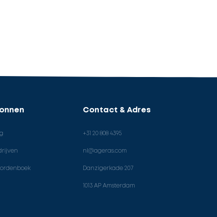
ronnen
Contact & Adres
og
+31 20 808 4395
rijven
nl@ageras.com
ordenboek
Danzigerkade 207
1013 AP Amsterdam