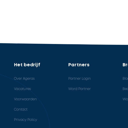
Het bedrijf
Partners
B
Over Ageras
Partner Login
Bl
Vacatures
Word Partner
Bed
Voorwaarden
Wo
Contact
Privacy Policy