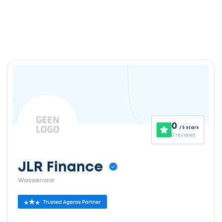
0
/ 5 stars
0 reviews
JLR Finance
Wassenaar