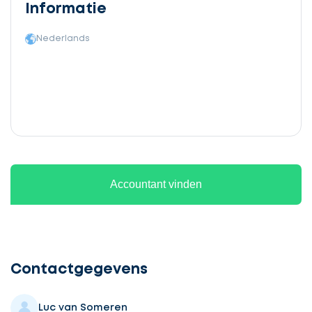
Informatie
Nederlands
Accountant vinden
Ontvang
gratis
3
Contactgegevens
offertes
Luc van Someren