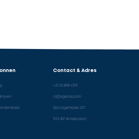
ronnen
Contact & Adres
og
+31 20 808 4395
rijven
nl@ageras.com
ordenboek
Danzigerkade 207
1013 AP Amsterdam