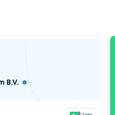
m B.V.
0
/ 5 stars