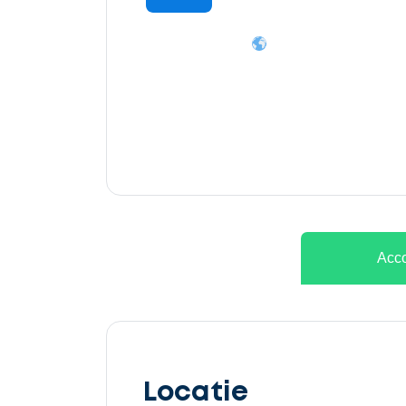
Ontvang
gratis
3
offertes
Acco
Selecteer
service
Locatie
Beschrijf