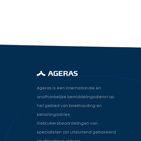
industry.attorney
Volgende
Ageras is een internationale en
onafhankelijke bemiddelingsdienst op
het gebied van boekhouding en
belastingadvies.
Gebruikersbeoordelingen van
specialisten zijn uitsluitend gebaseerd