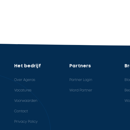
Het bedrijf
Partners
B
Over Ageras
Partner Login
Bl
Vacatures
Word Partner
Bed
Voorwaarden
Wo
Contact
Privacy Policy