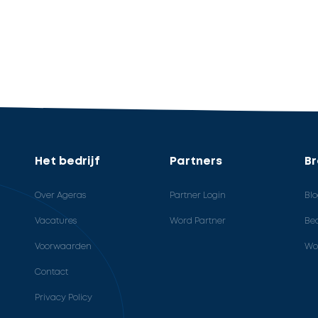
Het bedrijf
Partners
B
Over Ageras
Partner Login
Bl
Vacatures
Word Partner
Bed
Voorwaarden
Wo
Contact
Privacy Policy