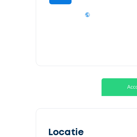
Ontvang
gratis
3
offertes
Acco
Selecteer
service
Locatie
Beschrijf