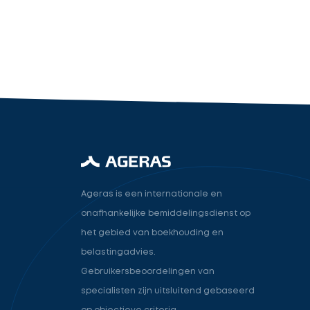
industry.attorney
Volgende
Ageras is een internationale en
onafhankelijke bemiddelingsdienst op
het gebied van boekhouding en
belastingadvies.
Gebruikersbeoordelingen van
specialisten zijn uitsluitend gebaseerd