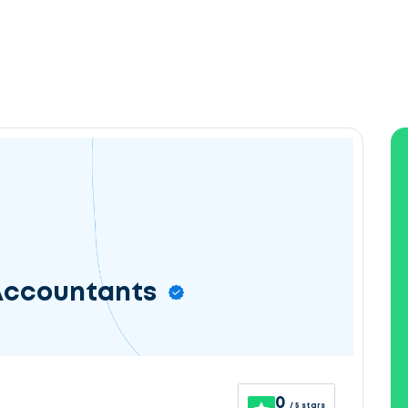
Accountants
0
/ 5 stars