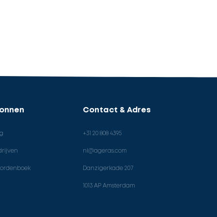
ronnen
Contact & Adres
og
+31 20 808 4395
rijven
nl@ageras.com
ordenboek
Danzigerkade 207
1013 AP Amsterdam