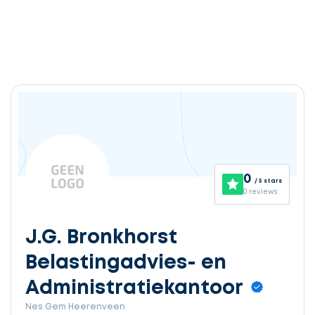
0
/ 5 stars
0 reviews
J.G. Bronkhorst
Belastingadvies- en
Administratiekantoor
Nes Gem Heerenveen