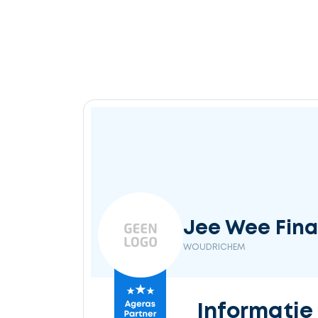
Ontvang
gratis
3
offertes
Selecteer
Jee Wee Fina
service
WOUDRICHEM
Beschrijf
Informatie
uw