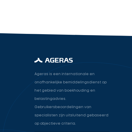
industry.attorney
Volgende
Ageras is een internationale en
onafhankelijke bemiddelingsdienst op
het gebied van boekhouding en
belastingadvies.
Gebruikersbeoordelingen van
specialisten zijn uitsluitend gebaseerd
op objectieve criteria.