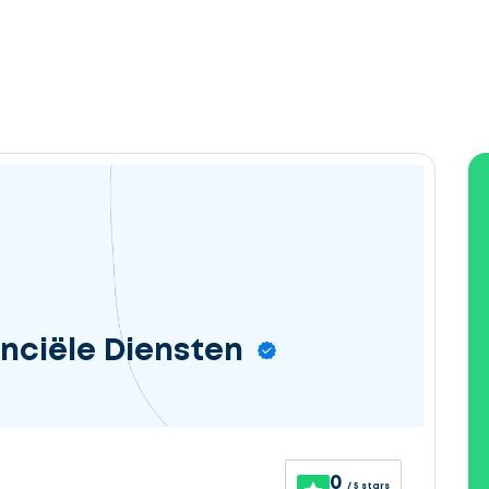
nciële Diensten
0
/ 5 stars