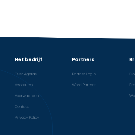
Het bedrijf
Partners
B
Over Ageras
Partner Login
Bl
Vacatures
Word Partner
Bed
Voorwaarden
Wo
Contact
Privacy Policy