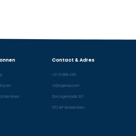
ronnen
Contact & Adres
og
+31 20 808 4395
rijven
nl@ageras.com
ordenboek
Danzigerkade 207
1013 AP Amsterdam