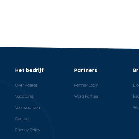
Het bedrijf
Partners
B
Over Ageras
Partner Login
Bl
Vacatures
Word Partner
Bed
Voorwaarden
Wo
Contact
Privacy Policy