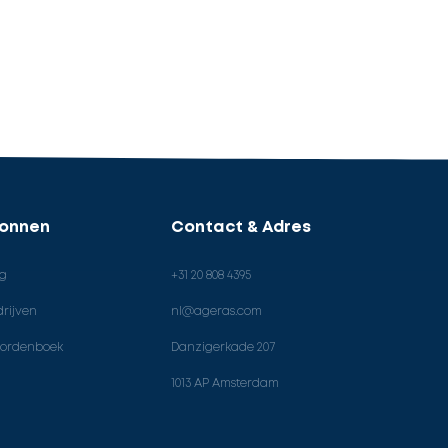
ronnen
Contact & Adres
og
+31 20 808 4395
rijven
nl@ageras.com
ordenboek
Danzigerkade 207
1013 AP Amsterdam