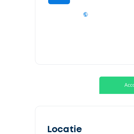
Ontvang
gratis
3
offertes
Acco
Selecteer
service
Locatie
Beschrijf