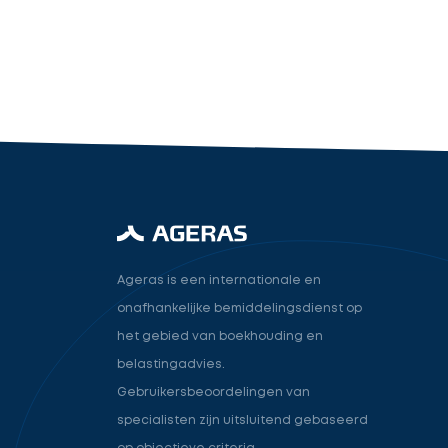
industry.attorney
Volgende
Ageras is een internationale en
onafhankelijke bemiddelingsdienst op
het gebied van boekhouding en
belastingadvies.
Gebruikersbeoordelingen van
specialisten zijn uitsluitend gebaseerd