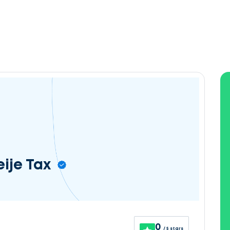
eije Tax
0
/ 5 stars