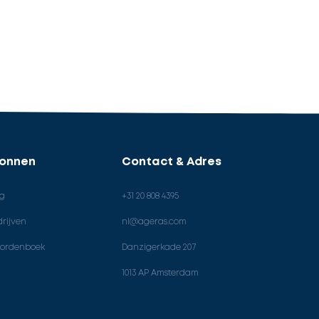
ronnen
Contact & Adres
og
+31 20 808 4395
rijven
nl@ageras.com
ordenboek
Danzigerkade 207
1013 AP Amsterdam