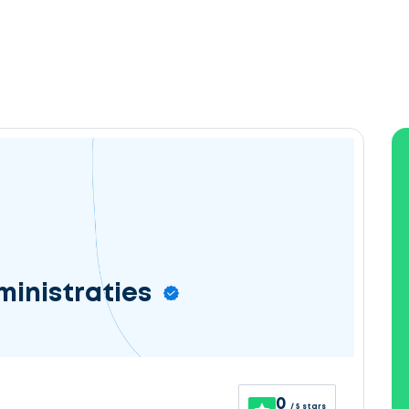
ministraties
0
/ 5 stars