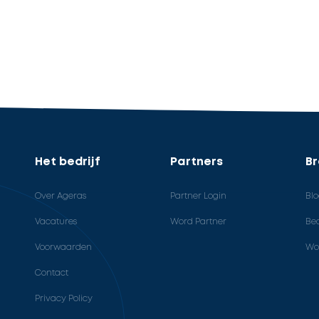
Het bedrijf
Partners
B
Over Ageras
Partner Login
Bl
Vacatures
Word Partner
Bed
Voorwaarden
Wo
Contact
Privacy Policy