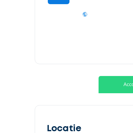
Ontvang
gratis
3
offertes
Acco
Selecteer
service
Locatie
Beschrijf