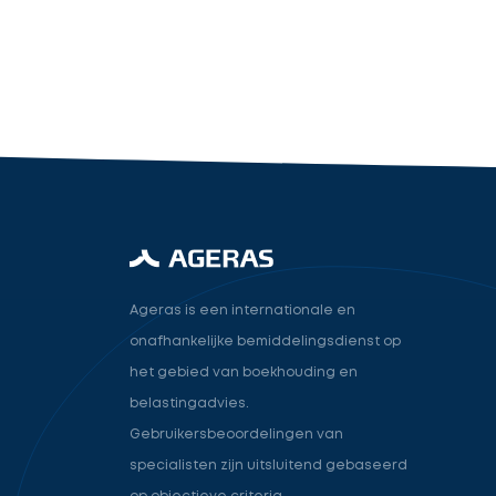
industry.attorney
Volgende
Ageras is een internationale en
onafhankelijke bemiddelingsdienst op
het gebied van boekhouding en
belastingadvies.
Gebruikersbeoordelingen van
specialisten zijn uitsluitend gebaseerd