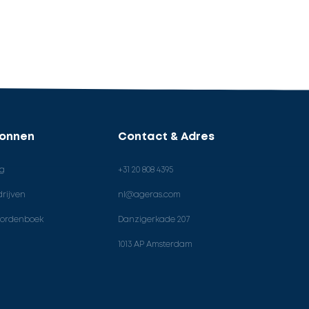
ronnen
Contact & Adres
og
+31 20 808 4395
rijven
nl@ageras.com
ordenboek
Danzigerkade 207
1013 AP Amsterdam