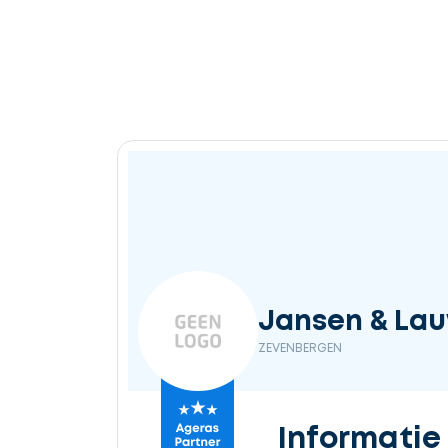
Ontvang
gratis
3
offertes
Selecteer
Jansen & Lau
service
ZEVENBERGEN
Beschrijf
Informatie
uw