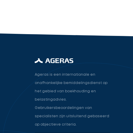
industry.attorney
Volgende
Ageras is een internationale en
onafhankelijke bemiddelingsdienst op
het gebied van boekhouding en
belastingadvies.
Gebruikersbeoordelingen van
specialisten zijn uitsluitend gebaseerd
op objectieve criteria.