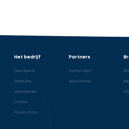
Het bedrijf
Partners
B
Over Ageras
Partner Login
Bl
Vacatures
Word Partner
Bed
Voorwaarden
Wo
Contact
Privacy Policy