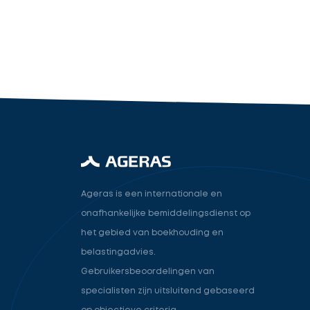
industry.attorney
Volgende
Ageras is een internationale en
onafhankelijke bemiddelingsdienst op
het gebied van boekhouding en
belastingadvies.
Gebruikersbeoordelingen van
specialisten zijn uitsluitend gebaseerd