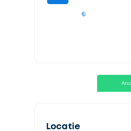
Ontvang
gratis
3
offertes
Acco
Selecteer
service
Locatie
Beschrijf