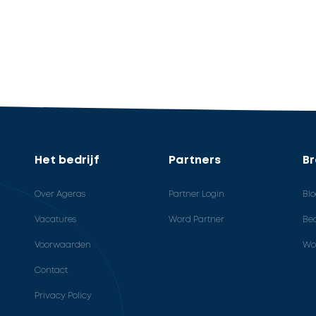
Het bedrijf
Partners
B
Over Ageras
Partner Login
Bl
Vacatures
Word Partner
Bed
Voorwaarden
Wo
Contact
Privacy Policy