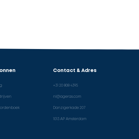
ronnen
Contact & Adres
og
+31 20 808 4395
rijven
nl@ageras.com
ordenboek
Danzigerkade 207
1013 AP Amsterdam