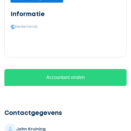
Informatie
Nederlands
Accountant vinden
Ontvang
gratis
3
Contactgegevens
offertes
John Kruining