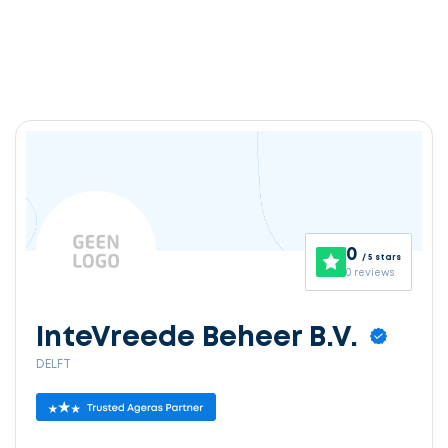
0
/ 5 stars
0 reviews
InteVreede Beheer B.V.
DELFT