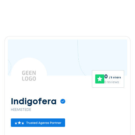
0
/ 5 stars
0 reviews
Indigofera
HEEMSTEDE