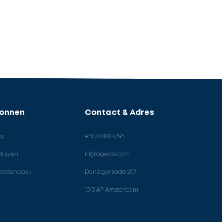
ronnen
Contact & Adres
og
+31 20 808 4395
rijven
nl@ageras.com
ordenboek
Danzigerkade 207
1013 AP Amsterdam