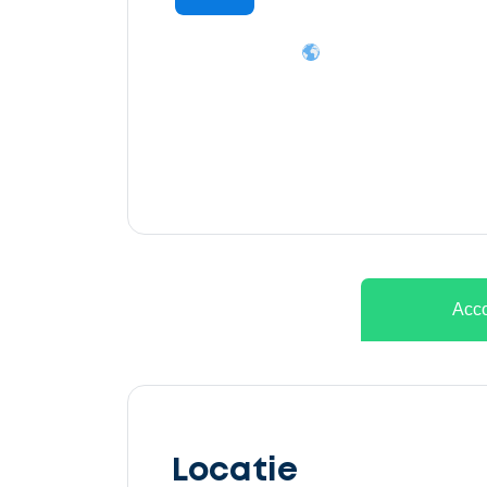
Ontvang
gratis
3
offertes
Acco
Selecteer
service
Locatie
Beschrijf