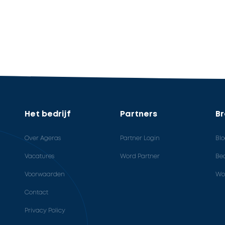
Het bedrijf
Partners
B
Over Ageras
Partner Login
Bl
Vacatures
Word Partner
Bed
Voorwaarden
Wo
Contact
Privacy Policy