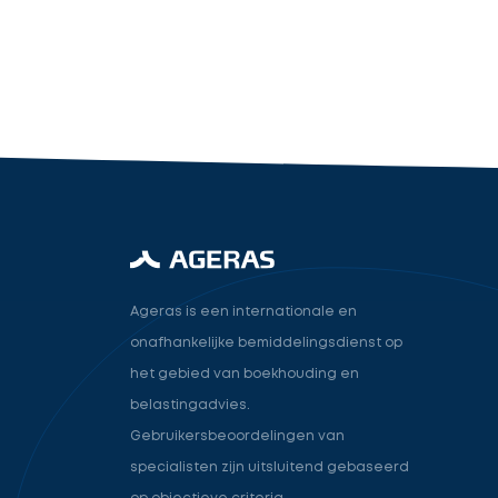
industry.attorney
Volgende
Ageras is een internationale en
onafhankelijke bemiddelingsdienst op
het gebied van boekhouding en
belastingadvies.
Gebruikersbeoordelingen van
specialisten zijn uitsluitend gebaseerd