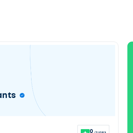
ants
0
/ 5 stars