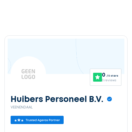
0
/ 5 stars
0 reviews
Huibers Personeel B.V.
VEENENDAAL