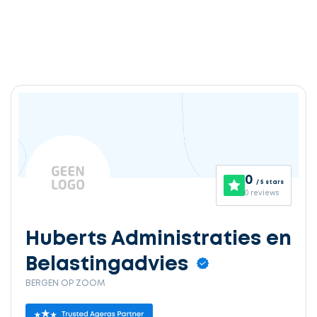
0
/ 5 stars
0 reviews
Huberts Administraties en
Belastingadvies
BERGEN OP ZOOM