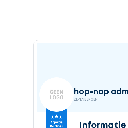
Ontvang
gratis
3
offertes
Selecteer
hop-nop admi
service
ZEVENBERGEN
Beschrijf
Informatie
uw