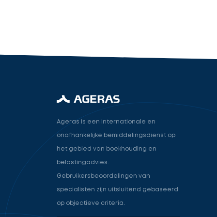
industry.attorney
Volgende
Ageras is een internationale en
onafhankelijke bemiddelingsdienst op
het gebied van boekhouding en
belastingadvies.
Gebruikersbeoordelingen van
specialisten zijn uitsluitend gebaseerd
op objectieve criteria.