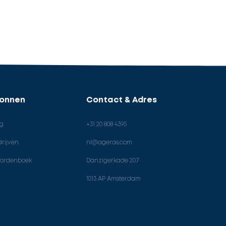
ronnen
Contact & Adres
og
+31 20 808 4395
rijven
nl@ageras.com
ordenboek
Danzigerkade 207
1013 AP Amsterdam