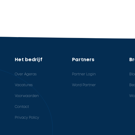
Het bedrijf
Partners
B
Over Ageras
Partner Login
Bl
Vacatures
Word Partner
Bed
Voorwaarden
Wo
Contact
Privacy Policy