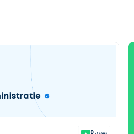
nistratie
0
/ 5 stars