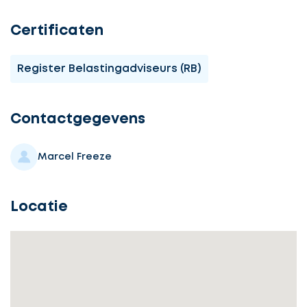
Certificaten
Register Belastingadviseurs (RB)
Ontvang
gratis
3
Contactgegevens
offertes
Marcel Freeze
Locatie
Selecteer
service
Beschrijf
Ontvang
uw