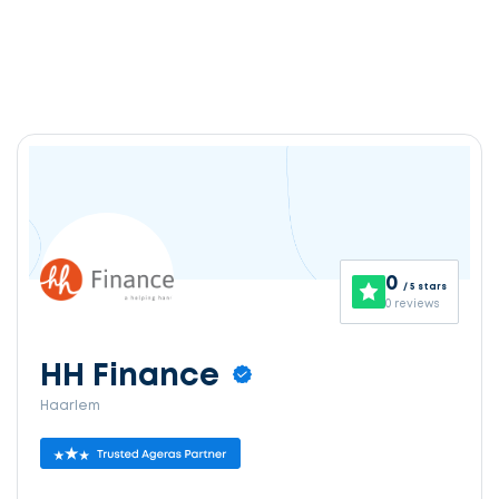
0
/ 5 stars
0 reviews
HH Finance
Haarlem