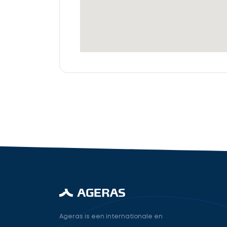
offertes
Accountant
cta_box.sub_headline
industry.attorney
Volgende
Ageras is een internationale en