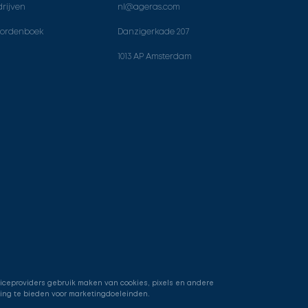
rijven
nl@ageras.com
ordenboek
Danzigerkade 207
1013 AP Amsterdam
viceproviders gebruik maken van cookies, pixels en andere
ring te bieden voor marketingdoeleinden.