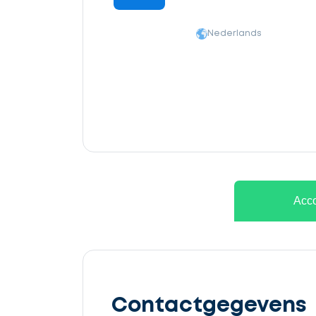
Nederlands
Ontvang
gratis
Acco
3
offertes
Contactgegevens