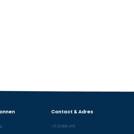
ronnen
Contact & Adres
og
+31 20 808 4395