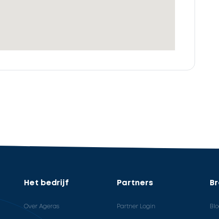
Het bedrijf
Partners
B
Over Ageras
Partner Login
Bl