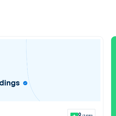
dings
0
/ 5 stars