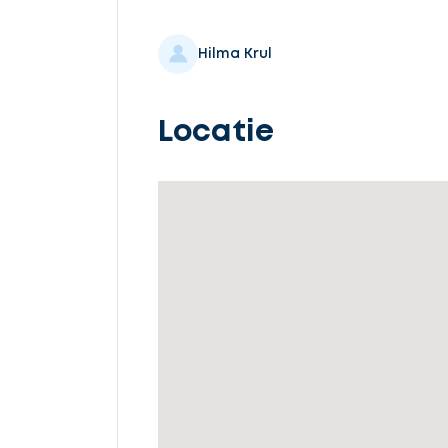
Selecteer
service
Hilma Krul
Locatie
Beschrijf
uw
opdracht
Vul
gegevens
in
Ontvang
gratis
3