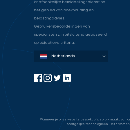
onafhankelijke bemiddelingsdienst op
het gebied van boekhouding en
belastingadvies.
Gebruikersbeoordelingen van
specialisten zijn uitsluitend gebaseerd
op objectieve criteria.
Denmark
Sweden
Norway
Netherlands
Germany
USA
Wanneer je onze website bezoekt of gebruik maakt van onz
soortgelijke technologieën. Deze worden