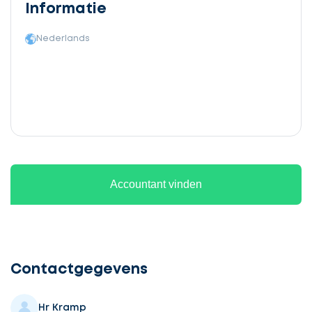
Informatie
Nederlands
Accountant vinden
Ontvang
gratis
3
Contactgegevens
offertes
Hr Kramp