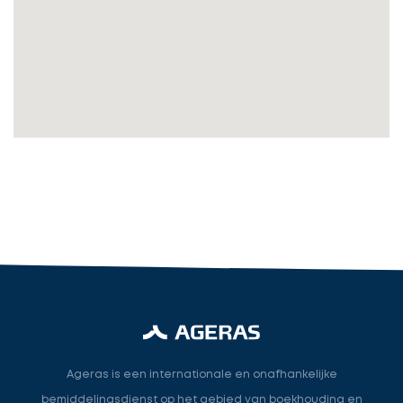
gegevens
in
cta_box.sub_headline
Accountant
accountant
industry.attorney
Volgende
Ageras is een internationale en onafhankelijke
bemiddelingsdienst op het gebied van boekhouding en