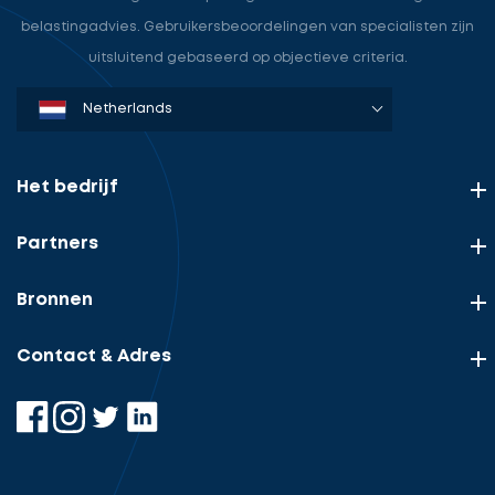
belastingadvies. Gebruikersbeoordelingen van specialisten zijn
uitsluitend gebaseerd op objectieve criteria.
Denmark
Sweden
Norway
Netherlands
Germany
USA
Het bedrijf
Partners
Bronnen
Contact & Adres