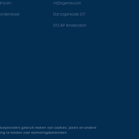
rijven
nl@ageras.com
ordenboek
Danzigerkade 207
1013 AP Amsterdam
viceproviders gebruik maken van cookies, pixels en andere
ring te bieden voor marketingdoeleinden.