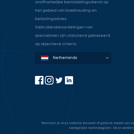
onafhankelijke bemiddelingsdienst op
het gebied van boekhouding en
belastingadvies.
Gebruikersbeoordelingen van
specialisten zijn uitsluitend gebaseerd
op objectieve criteria.
Denmark
Sweden
Norway
Netherlands
Germany
USA
Wanneer je onze website bezoekt of gebruik maakt van onz
soortgelijke technologieën. Deze worden