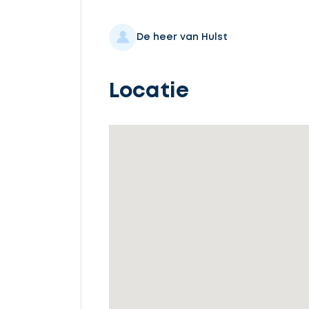
Selecteer
service
De heer van Hulst
Locatie
Beschrijf
uw
opdracht
Vul
gegevens
in
Ontvang
gratis
3