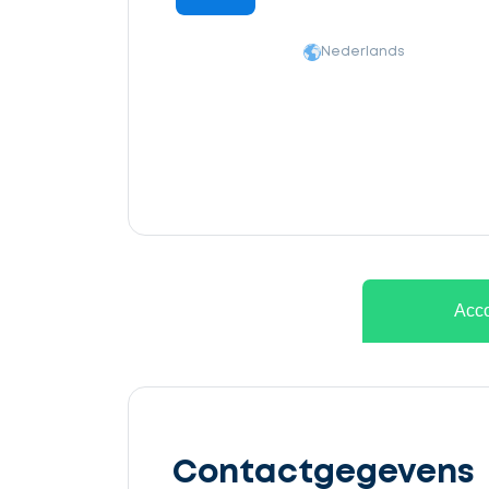
Nederlands
Ontvang
gratis
Acco
3
offertes
Contactgegevens