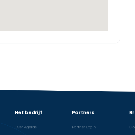
Het bedrijf
Partners
B
Over Ageras
Partner Login
Bl