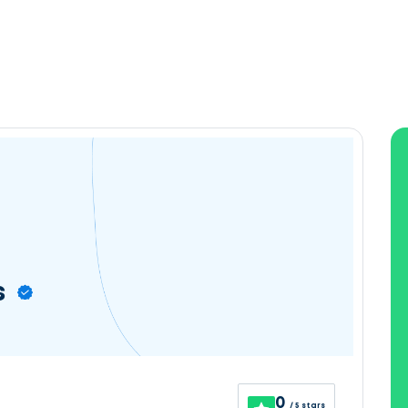
s
0
/ 5 stars