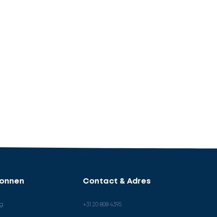
ronnen
Contact & Adres
og
+31 20 808 4395