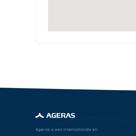
offertes
Accountant
cta_box.sub_headline
industry.attorney
Volgende
Ageras is een internationale en