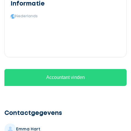
Informatie
Nederlands
Accountant vinden
Ontvang
gratis
3
Contactgegevens
offertes
Emma Hart