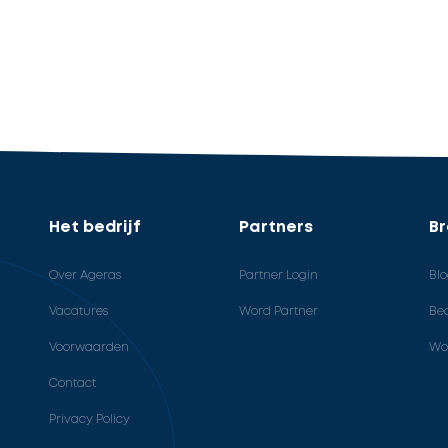
Het bedrijf
Partners
B
Over Ageras
Partner Login
Bl
Vacatures
Word Partner
Bed
Voorwaarden
Wo
Contact
Privacy Policy