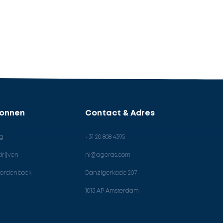
ronnen
Contact & Adres
og
+31 20 808 4395
rijven
nl@ageras.com
ordenboek
Danzigerkade 207
1013 AP Amsterdam