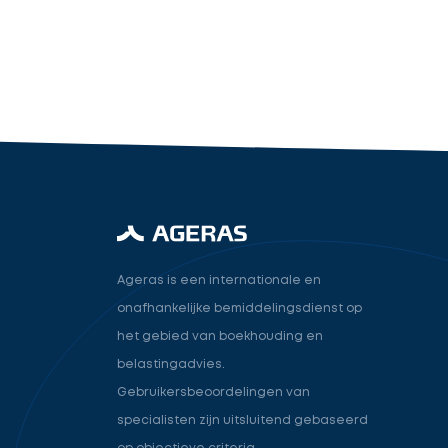
industry.attorney
Volgende
Ageras is een internationale en
onafhankelijke bemiddelingsdienst op
het gebied van boekhouding en
belastingadvies.
Gebruikersbeoordelingen van
specialisten zijn uitsluitend gebaseerd