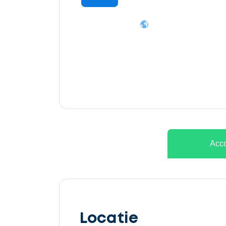
Ontvang
gratis
3
offertes
Acco
Selecteer
service
Locatie
Beschrijf