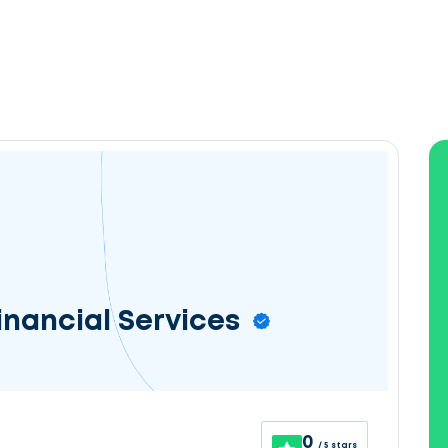
inancial Services
0
/ 5 stars