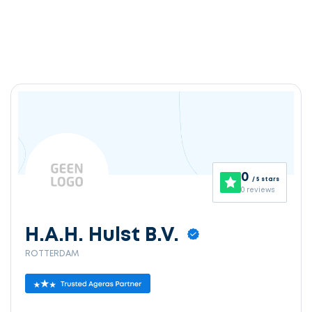
0
/ 5 stars
0 reviews
H.A.H. Hulst B.V.
ROTTERDAM