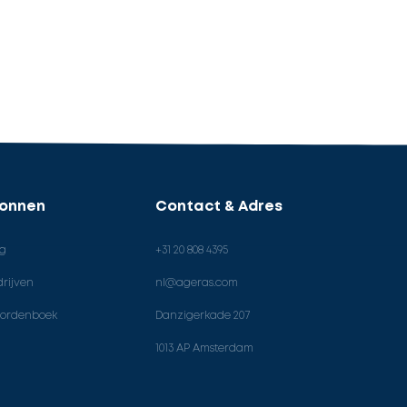
ronnen
Contact & Adres
og
+31 20 808 4395
rijven
nl@ageras.com
ordenboek
Danzigerkade 207
1013 AP Amsterdam