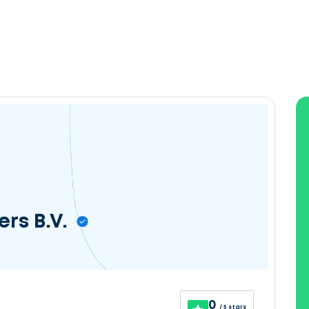
rs B.V.
0
/ 5 stars