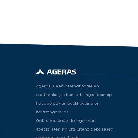
industry.attorney
Volgende
Ageras is een internationale en
onafhankelijke bemiddelingsdienst op
het gebied van boekhouding en
belastingadvies.
Gebruikersbeoordelingen van
specialisten zijn uitsluitend gebaseerd