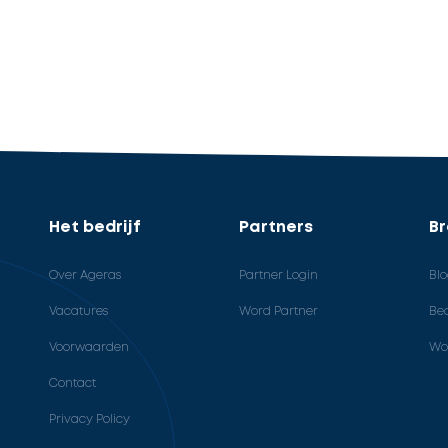
Het bedrijf
Partners
B
Over Ageras
Partner Login
Bl
Vacatures
Word Partner
Bed
Voorwaarden
Wo
Contact
Privacy Policy