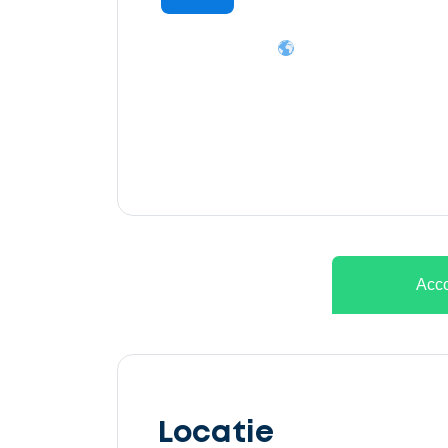
Ontvang
gratis
3
offertes
Acco
Selecteer
service
Locatie
Beschrijf