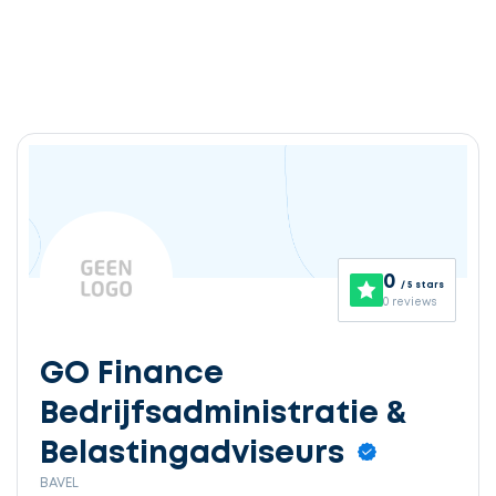
Ontvang
gratis
3
0
/ 5 stars
offertes
0 reviews
GO Finance
Bedrijfsadministratie &
Selecteer
service
Belastingadviseurs
BAVEL