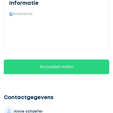
Informatie
Nederlands
Accountant vinden
Ontvang
gratis
3
Contactgegevens
offertes
Annie schaefer