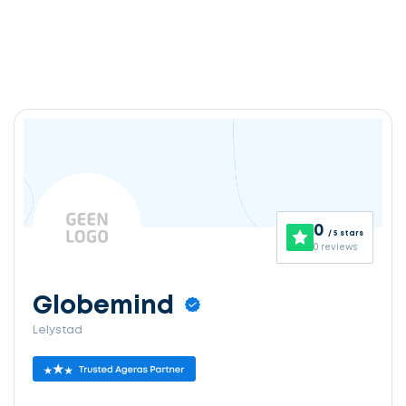
0
/ 5 stars
0 reviews
Globemind
Lelystad