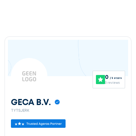
0
/ 5 stars
0 reviews
GECA B.V.
TYTSJERK