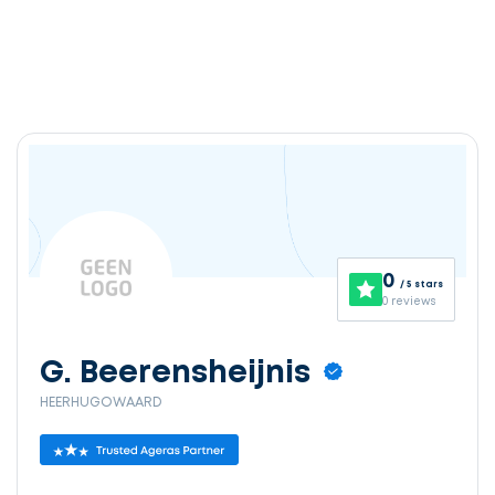
0
/ 5 stars
0 reviews
G. Beerensheijnis
HEERHUGOWAARD