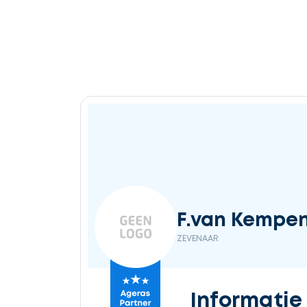
Ontvang
gratis
3
offertes
Selecteer
F.van Kempe
service
ZEVENAAR
Beschrijf
Informatie
uw