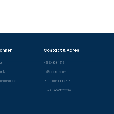
ronnen
Contact & Adres
og
+31 20 808 4395
rijven
nl@ageras.com
ordenboek
Danzigerkade 207
1013 AP Amsterdam