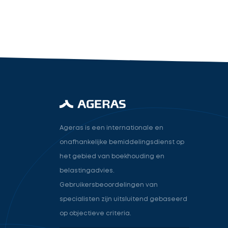
industry.attorney
Volgende
Ageras is een internationale en
onafhankelijke bemiddelingsdienst op
het gebied van boekhouding en
belastingadvies.
Gebruikersbeoordelingen van
specialisten zijn uitsluitend gebaseerd
op objectieve criteria.