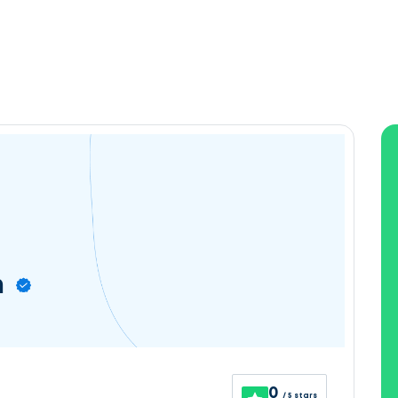
n
0
/ 5 stars