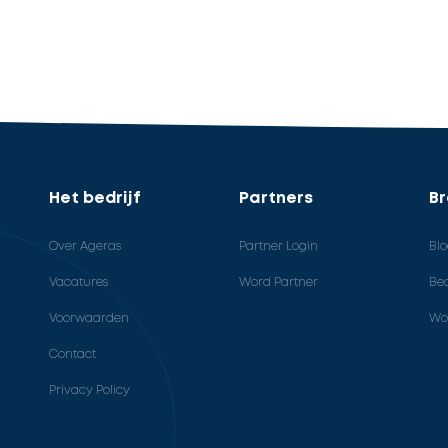
Het bedrijf
Partners
B
Over Ageras
Partner Login
Bl
Vacatures
Word Partner
Bed
Voorwaarden
Wo
Contact
Privacy Policy