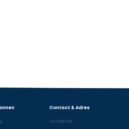
ronnen
Contact & Adres
og
+31 20 808 4395