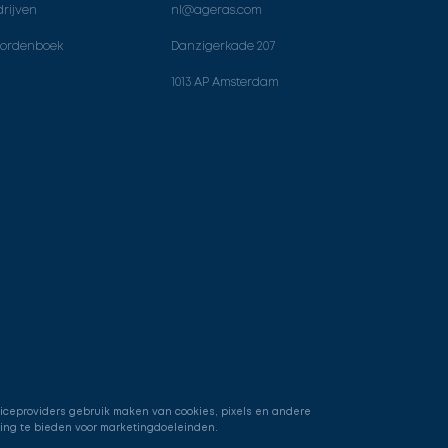
rijven
nl@ageras.com
ordenboek
Danzigerkade 207
1013 AP Amsterdam
viceproviders gebruik maken van cookies, pixels en andere
ring te bieden voor marketingdoeleinden.