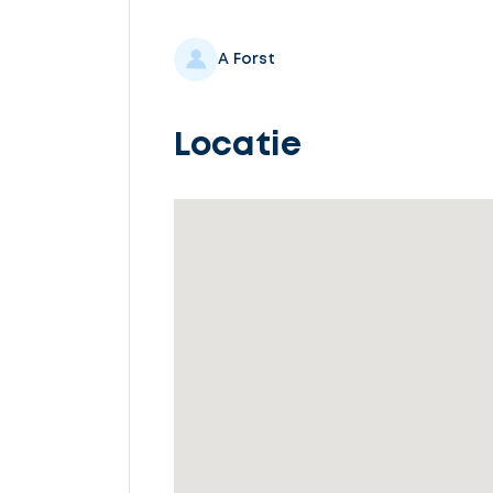
Selecteer
service
A Forst
Locatie
Beschrijf
uw
opdracht
Vul
gegevens
in
Ontvang
gratis
3