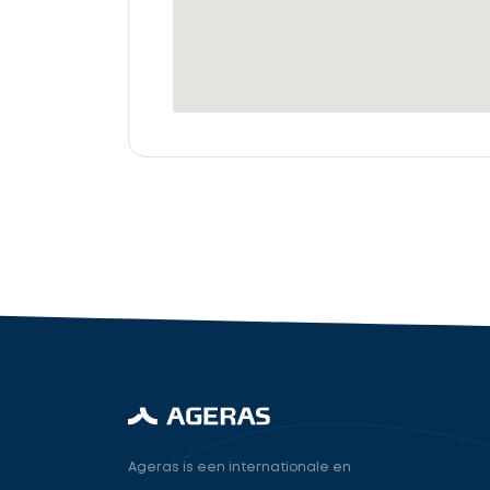
offertes
Accountant
cta_box.sub_headline
industry.attorney
Volgende
Ageras is een internationale en