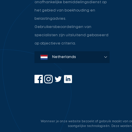
onafhankelijke bemiddelingsdienst op
het gebied van boekhouding en
belastingadvies.
Gebruikersbeoordelingen van
specialisten zijn uitsluitend gebaseerd
op objectieve criteria.
Denmark
Sweden
Norway
Netherlands
Germany
USA
Wanneer je onze website bezoekt of gebruik maakt van onz
soortgelijke technologieën. Deze worden