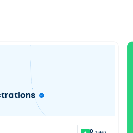
strations
0
/ 5 stars