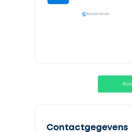
Nederlands
Ontvang
gratis
Acco
3
offertes
Contactgegevens