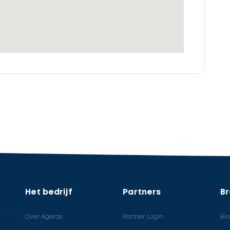
Het bedrijf
Partners
B
Over Ageras
Partner Login
Bl