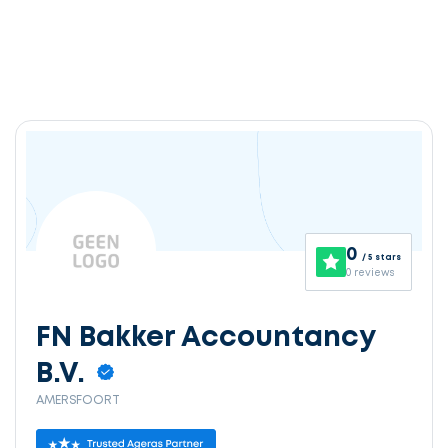
0
/ 5 stars
0 reviews
FN Bakker Accountancy
B.V.
AMERSFOORT