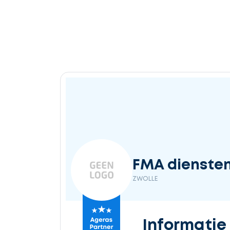
Ontvang
gratis
3
offertes
Selecteer
FMA dienste
service
ZWOLLE
Beschrijf
Informatie
uw