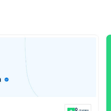
n
0
/ 5 stars