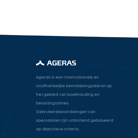
industry.attorney
Volgende
Ageras is een internationale en
onafhankelijke bemiddelingsdienst op
het gebied van boekhouding en
belastingadvies.
Gebruikersbeoordelingen van
specialisten zijn uitsluitend gebaseerd
op objectieve criteria.