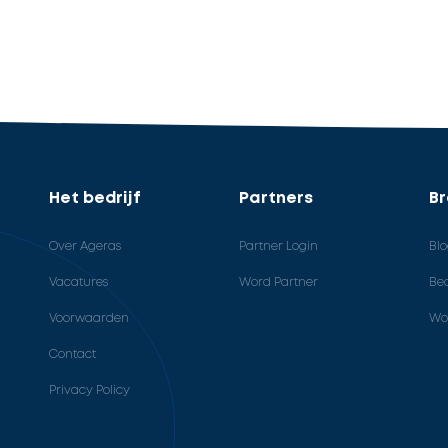
Het bedrijf
Partners
B
Over Ageras
Partner Login
Bl
Vacatures
Word Partner
Bed
Voorwaarden
Wo
Contact
Privacy Policy