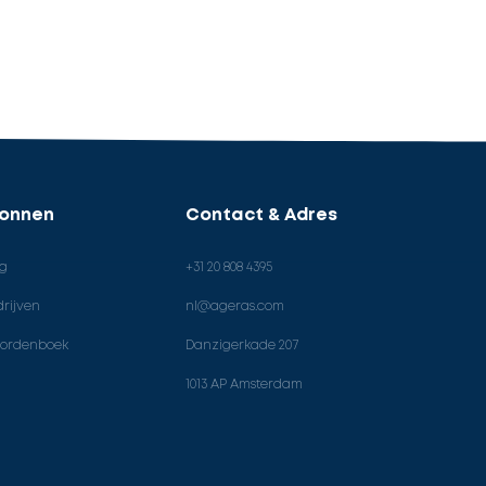
ronnen
Contact & Adres
og
+31 20 808 4395
rijven
nl@ageras.com
ordenboek
Danzigerkade 207
1013 AP Amsterdam