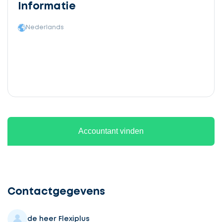
Informatie
Nederlands
Accountant vinden
Ontvang
gratis
3
Contactgegevens
offertes
de heer Flexiplus