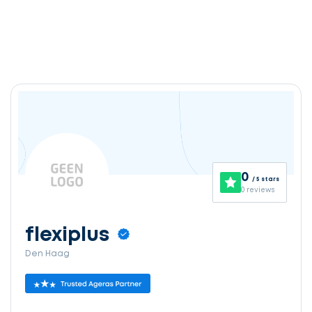
0
/ 5 stars
0 reviews
flexiplus
Den Haag