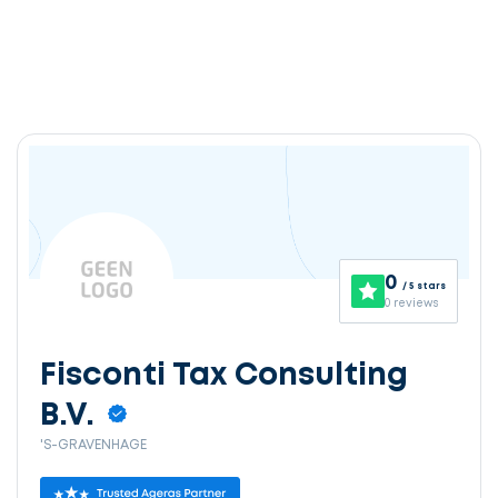
0
/ 5 stars
0 reviews
Fisconti Tax Consulting
B.V.
'S-GRAVENHAGE