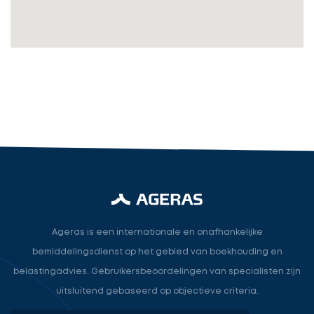
Accountant
accountant
industry.attorney
Volgende
Ageras is een internationale en onafhankelijke
bemiddelingsdienst op het gebied van boekhouding en
belastingadvies. Gebruikersbeoordelingen van specialisten zijn
uitsluitend gebaseerd op objectieve criteria.