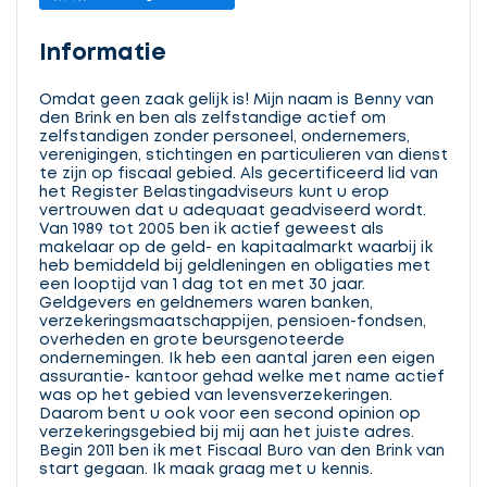
Informatie
Omdat geen zaak gelijk is! Mijn naam is Benny van
den Brink en ben als zelfstandige actief om
zelfstandigen zonder personeel, ondernemers,
verenigingen, stichtingen en particulieren van dienst
te zijn op fiscaal gebied. Als gecertificeerd lid van
het Register Belastingadviseurs kunt u erop
vertrouwen dat u adequaat geadviseerd wordt.
Van 1989 tot 2005 ben ik actief geweest als
makelaar op de geld- en kapitaalmarkt waarbij ik
heb bemiddeld bij geldleningen en obligaties met
een looptijd van 1 dag tot en met 30 jaar.
Geldgevers en geldnemers waren banken,
verzekeringsmaatschappijen, pensioen-fondsen,
overheden en grote beursgenoteerde
ondernemingen. Ik heb een aantal jaren een eigen
assurantie- kantoor gehad welke met name actief
was op het gebied van levensverzekeringen.
Daarom bent u ook voor een second opinion op
verzekeringsgebied bij mij aan het juiste adres.
Begin 2011 ben ik met Fiscaal Buro van den Brink van
start gegaan. Ik maak graag met u kennis.