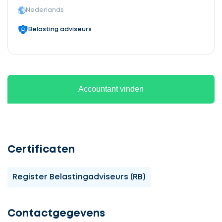
Nederlands
Belasting adviseurs
Accountant vinden
Certificaten
Register Belastingadviseurs (RB)
Ontvang
gratis
3
Contactgegevens