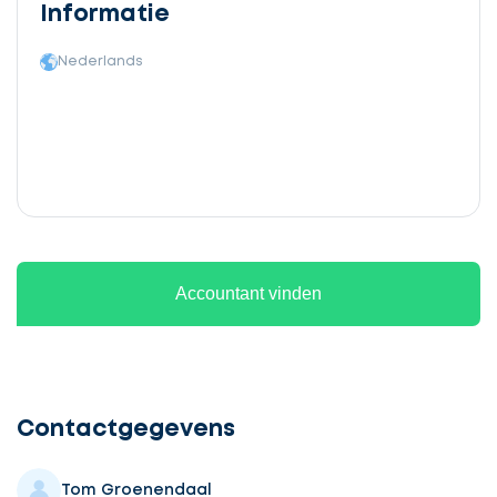
Informatie
Nederlands
Accountant vinden
Ontvang
gratis
3
Contactgegevens
offertes
Tom Groenendaal