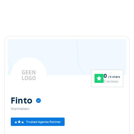
0
/ 5 stars
0 reviews
Finto
Harmelen