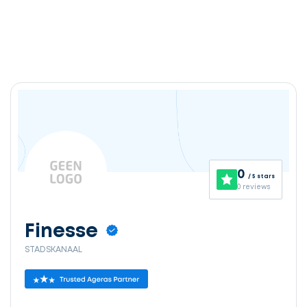
0
/ 5 stars
0 reviews
Finesse
STADSKANAAL